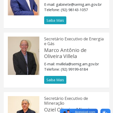
E-mail:
gabinete@semig.am.gov.br
Telefone: (92) 98143-1057
Saiba Mais
Secretário Executivo de Energia
e Gás
Marco Antônio de
Oliveira Villela
E-mail:
mvillela@semig.am.gov.br
Telefone: (92) 99199-6184
Saiba Mais
Secretário Executivo de
Mineração
Oziel Oliveira Mineiro