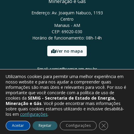
Mineração e Gás
Endereço: Av. Joaquim Nabuco, 1193
Centro
Manaus - AM
CEP: 69020-030
Horário de funcionamento: 08h-14h
Ver no mapa
Email: semig@semig.am.gov.br
Tel: (92) 9994-0772
Utilizamos cookies para permitir uma melhor experiência em
nosso website e para nos ajudar a compreender quais
informações são mais úteis e relevantes para você. Por isso é
importante que você concorde com a política de uso de
cookies da
SEMIG - Secretaria de Estado de Energia,
Mineração e Gás
. Você pode encontrar mais informações
sobre quais cookies estamos utilizando e inclusive desabilitá-
los em
configurações
.
Close GDPR Co
Aceitar
Rejeitar
Configurações