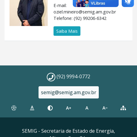
E-mail:
oziel.mineiro@semig.am.gov.br
Telefone: (92) 99206-6342
Saiba Mais
(92) 9994-0772
semig@semig.am.gov.br
SEMIG - Secretaria de Estado de Energia,